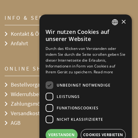
INFO & SERVICE
×
Wir nutzen Cookies auf
Kontakt & Öffnungszeiten
DEFAULT LANGUAGE
unserer Website
Anfahrt
GERMAN
Durch das Klicken von Verstanden oder
indem Sie durch die Seite scrollen geben Sie
dieser Internetseite die Erlaubnis,
Informationen in Form von Cookies auf
ONLINE SHOP
Ihrem Gerät zu speichern.
Read more
Bestellvorgang
UNBEDINGT NOTWENDIGE
Widerrufsbelehrung
LEISTUNGS
Zahlungsmöglichkeiten
FUNKTIONSCOOKIES
Versandkosten
NICHT KLASSIFIZIERTE
AGB
VERSTANDEN
COOKIES VERBIETEN