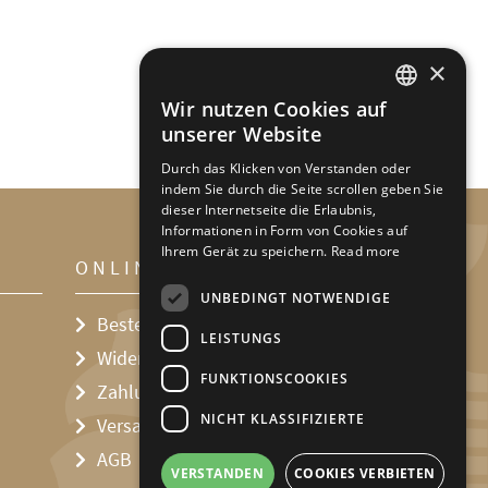
×
Wir nutzen Cookies auf
DEFAULT LANGUAGE
unserer Website
GERMAN
Durch das Klicken von Verstanden oder
indem Sie durch die Seite scrollen geben Sie
dieser Internetseite die Erlaubnis,
Informationen in Form von Cookies auf
Ihrem Gerät zu speichern.
Read more
ONLINE SHOP
UNBEDINGT NOTWENDIGE
Bestellvorgang
LEISTUNGS
Widerrufsbelehrung
FUNKTIONSCOOKIES
Zahlungsmöglichkeiten
NICHT KLASSIFIZIERTE
Versandkosten
AGB
VERSTANDEN
COOKIES VERBIETEN