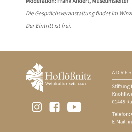
Moderation: Frank Andert, Museumsleiter
Die Gesprächsveranstaltung findet im Winze
Der Eintritt ist frei.
ADRE
Stiftung 
Knohllw
01445 Ra
Telefon:
E-Mail:
i