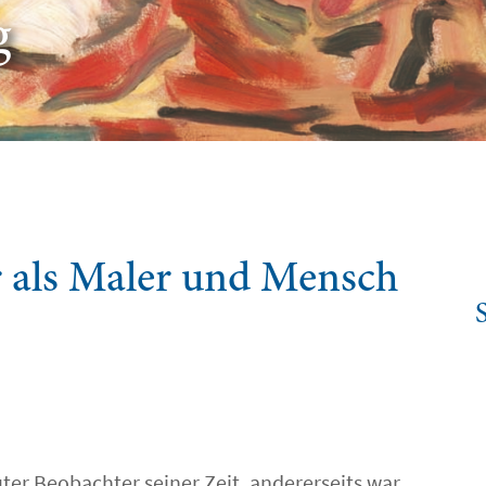
g
 als Maler und Mensch
ter Beobachter seiner Zeit, andererseits war