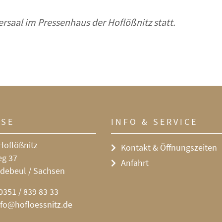
rsaal im Pressenhaus der Hoflößnitz statt.
SSE
INFO & SERVICE
Hoflößnitz
Kontakt & Öffnungszeiten
eg 37
Anfahrt
debeul / Sachsen
0351 / 839 83 33
nfo@hofloessnitz.de