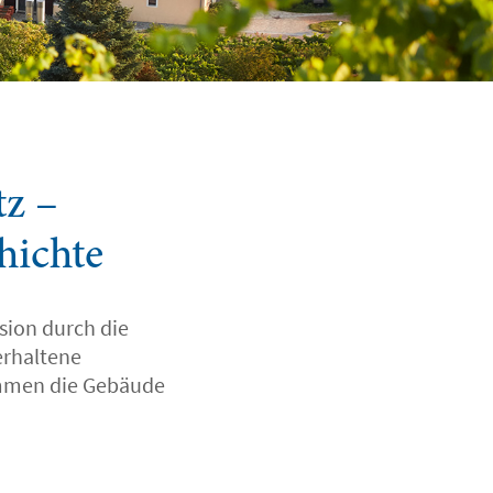
z –
hichte
rsion durch die
erhaltene
tammen die Gebäude