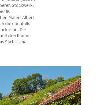
oberen Stockwerk.
ber 80
chen Malers Albert
h die ebenfalls
urfürstin. Die
 und drei Räume
das Sächsische