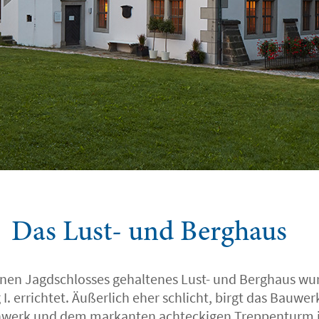
Das Lust- und Berghaus
einen Jagdschlosses gehaltenes Lust- und Berghaus wu
I. errichtet. Äußerlich eher schlicht, birgt das Bauwe
hwerk und dem markanten achteckigen Treppenturm 