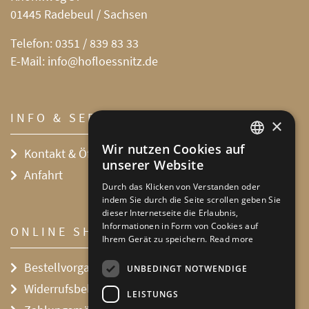
01445 Radebeul / Sachsen
Telefon:
0351 / 839 83 33
E-Mail:
info@hofloessnitz.de
INFO & SERVICE
×
Wir nutzen Cookies auf
Kontakt & Öffnungszeiten
DEFAULT LANGUAGE
unserer Website
Anfahrt
GERMAN
Durch das Klicken von Verstanden oder
indem Sie durch die Seite scrollen geben Sie
dieser Internetseite die Erlaubnis,
Informationen in Form von Cookies auf
ONLINE SHOP
Ihrem Gerät zu speichern.
Read more
Bestellvorgang
UNBEDINGT NOTWENDIGE
Widerrufsbelehrung
LEISTUNGS