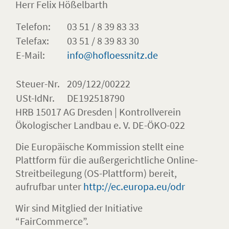
Herr Felix Hößelbarth
Telefon:
03 51 / 8 39 83 33
Telefax:
03 51 / 8 39 83 30
E-Mail:
info@hofloessnitz.de
Steuer-Nr.
209/122/00222
USt-IdNr.
DE192518790
HRB 15017 AG Dresden | Kontrollverein
Ökologischer Landbau e. V. DE-ÖKO-022
Die Europäische Kommission stellt eine
Plattform für die außergerichtliche Online-
Streitbeilegung (OS-Plattform) bereit,
aufrufbar unter
http://ec.europa.eu/odr
Wir sind Mitglied der Initiative
“FairCommerce”.