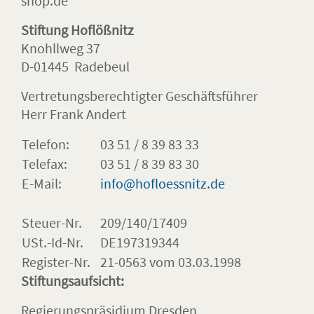
shop.de
Stiftung Hoflößnitz
Knohllweg 37
D-01445 Radebeul
Vertretungsberechtigter Geschäftsführer
Herr Frank Andert
Telefon:
03 51 / 8 39 83 33
Telefax:
03 51 / 8 39 83 30
E-Mail:
info@hofloessnitz.de
Steuer-Nr.
209/140/17409
USt.-Id-Nr.
DE197319344
Register-Nr.
21-0563 vom 03.03.1998
Stiftungsaufsicht:
Regierungspräsidium Dresden