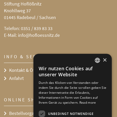
Stiftung Hoflößnitz
Knohllweg 37
01445 Radebeul / Sachsen
Telefon:
0351 / 839 83 33
E-Mail:
info@hofloessnitz.de
INFO & SERVICE
×
Wir nutzen Cookies auf
Kontakt & Öffnungszeiten
DEFAULT LANGUAGE
unserer Website
Anfahrt
GERMAN
Durch das Klicken von Verstanden oder
indem Sie durch die Seite scrollen geben Sie
dieser Internetseite die Erlaubnis,
Informationen in Form von Cookies auf
ONLINE SHOP
Ihrem Gerät zu speichern.
Read more
Bestellvorgang
UNBEDINGT NOTWENDIGE