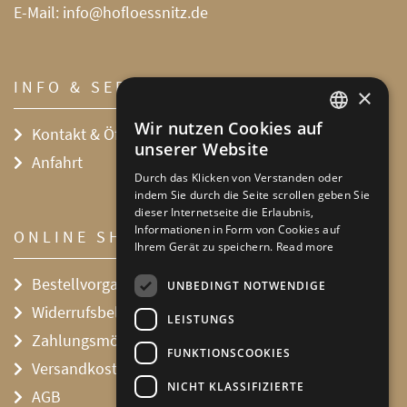
E-Mail:
info@hofloessnitz.de
INFO & SERVICE
×
Wir nutzen Cookies auf
Kontakt & Öffnungszeiten
DEFAULT LANGUAGE
unserer Website
Anfahrt
GERMAN
Durch das Klicken von Verstanden oder
indem Sie durch die Seite scrollen geben Sie
dieser Internetseite die Erlaubnis,
Informationen in Form von Cookies auf
ONLINE SHOP
Ihrem Gerät zu speichern.
Read more
Bestellvorgang
UNBEDINGT NOTWENDIGE
Widerrufsbelehrung
LEISTUNGS
Zahlungsmöglichkeiten
FUNKTIONSCOOKIES
Versandkosten
NICHT KLASSIFIZIERTE
AGB