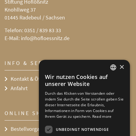
Stiftung Hoflößnitz
Knohllweg 37
01445 Radebeul / Sachsen
Telefon:
0351 / 839 83 33
E-Mail:
info@hofloessnitz.de
INFO & SERVICE
×
Wir nutzen Cookies auf
Kontakt & Öffnungszeiten
DEFAULT LANGUAGE
unserer Website
Anfahrt
GERMAN
Durch das Klicken von Verstanden oder
indem Sie durch die Seite scrollen geben Sie
dieser Internetseite die Erlaubnis,
Informationen in Form von Cookies auf
ONLINE SHOP
Ihrem Gerät zu speichern.
Read more
Bestellvorgang
UNBEDINGT NOTWENDIGE