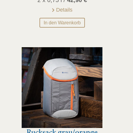
2 x 0,75 l /
42,90
€
Details
In den Warenkorb
Rucksack grau/orange