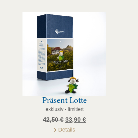
Präsent Lotte
exklusiv • limitiert
Ursprünglicher
Aktueller
42,50
€
33,90
€
Preis
Preis
Details
war:
ist: