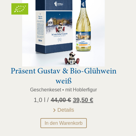
Präsent Gustav & Bio-Glühwein
weiß
Geschenkeset • mit Hoblerfigur
Ursprünglicher
Aktueller
1,0 l /
44,00
€
39,50
€
Preis
Preis
Details
war:
ist:
In den Warenkorb
44,00 €
39,50 €.