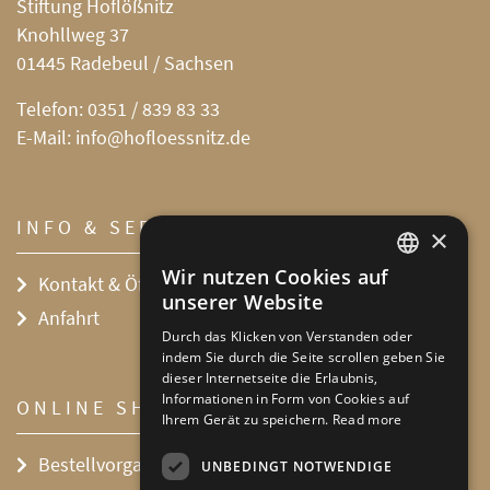
Stiftung Hoflößnitz
Knohllweg 37
01445 Radebeul / Sachsen
Telefon:
0351 / 839 83 33
E-Mail:
info@hofloessnitz.de
INFO & SERVICE
×
Wir nutzen Cookies auf
Kontakt & Öffnungszeiten
DEFAULT LANGUAGE
unserer Website
Anfahrt
GERMAN
Durch das Klicken von Verstanden oder
indem Sie durch die Seite scrollen geben Sie
dieser Internetseite die Erlaubnis,
Informationen in Form von Cookies auf
ONLINE SHOP
Ihrem Gerät zu speichern.
Read more
Bestellvorgang
UNBEDINGT NOTWENDIGE