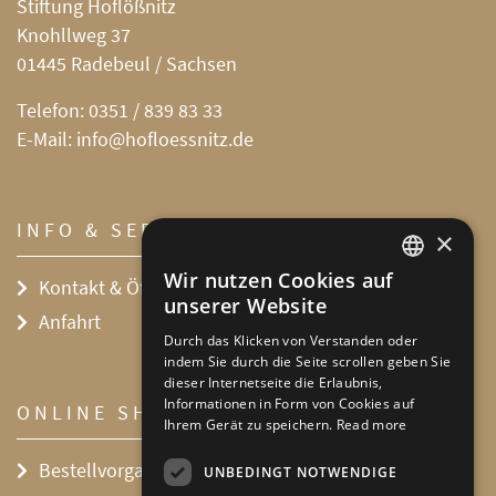
Stiftung Hoflößnitz
Knohllweg 37
01445 Radebeul / Sachsen
Telefon:
0351 / 839 83 33
E-Mail:
info@hofloessnitz.de
INFO & SERVICE
×
Wir nutzen Cookies auf
Kontakt & Öffnungszeiten
DEFAULT LANGUAGE
unserer Website
Anfahrt
GERMAN
Durch das Klicken von Verstanden oder
indem Sie durch die Seite scrollen geben Sie
dieser Internetseite die Erlaubnis,
Informationen in Form von Cookies auf
ONLINE SHOP
Ihrem Gerät zu speichern.
Read more
Bestellvorgang
UNBEDINGT NOTWENDIGE