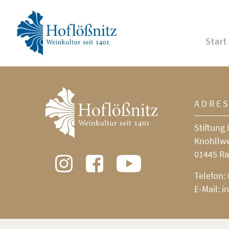
Start
ADRE
Stiftung 
Knohllw
01445 Ra
Telefon:
E-Mail:
i