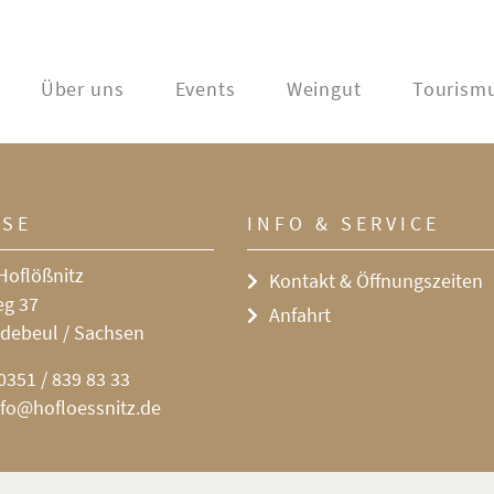
Über uns
Events
Weingut
Tourism
SSE
INFO & SERVICE
Hoflößnitz
Kontakt & Öffnungszeiten
eg 37
Anfahrt
debeul / Sachsen
0351 / 839 83 33
nfo@hofloessnitz.de