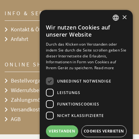
INFO & SERVICE
×
Wir nutzen Cookies auf
Kontakt & Öffnungszeiten
DEFAULT LANGUAGE
unserer Website
Anfahrt
GERMAN
Durch das Klicken von Verstanden oder
indem Sie durch die Seite scrollen geben Sie
dieser Internetseite die Erlaubnis,
Informationen in Form von Cookies auf
ONLINE SHOP
Ihrem Gerät zu speichern.
Read more
Bestellvorgang
UNBEDINGT NOTWENDIGE
Widerrufsbelehrung
LEISTUNGS
Zahlungsmöglichkeiten
FUNKTIONSCOOKIES
Versandkosten
NICHT KLASSIFIZIERTE
AGB
VERSTANDEN
COOKIES VERBIETEN