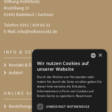
Stiftung Hoflößnitz
Knohllweg 37
01445 Radebeul / Sachsen
Telefon:
0351 / 839 83 33
E-Mail:
info@hofloessnitz.de
INFO & SERVICE
×
Wir nutzen Cookies auf
Kontakt & Öffnungszeiten
DEFAULT LANGUAGE
unserer Website
Anfahrt
GERMAN
Durch das Klicken von Verstanden oder
indem Sie durch die Seite scrollen geben Sie
dieser Internetseite die Erlaubnis,
Informationen in Form von Cookies auf
ONLINE SHOP
Ihrem Gerät zu speichern.
Read more
Bestellvorgang
UNBEDINGT NOTWENDIGE