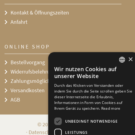
Kontakt & Öffnungszeiten
Anfahrt
ONLINE SHOP
×
Bestellvorgang
Wir nutzen Cookies auf
Widerrufsbelehrung
DEFAULT LANGUAGE
unserer Website
Zahlungsmöglichkeiten
GERMAN
Durch das Klicken von Verstanden oder
Versandkosten
indem Sie durch die Seite scrollen geben Sie
dieser Internetseite die Erlaubnis,
AGB
Informationen in Form von Cookies auf
Ihrem Gerät zu speichern.
Read more
UNBEDINGT NOTWENDIGE
© 2026 Stiftung Hoflößnitz
∙
Datenschutzerklärung
Impressum
LEISTUNGS