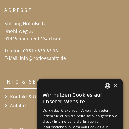
ADRESSE
Stiftung Hoflößnitz
Knohllweg 37
01445 Radebeul / Sachsen
Telefon:
0351 / 839 83 33
E-Mail:
info@hofloessnitz.de
INFO & SERVICE
×
Wir nutzen Cookies auf
Kontakt & Öffnungszeiten
DEFAULT LANGUAGE
unserer Website
Anfahrt
GERMAN
Durch das Klicken von Verstanden oder
indem Sie durch die Seite scrollen geben Sie
dieser Internetseite die Erlaubnis,
Informationen in Form von Cookies auf