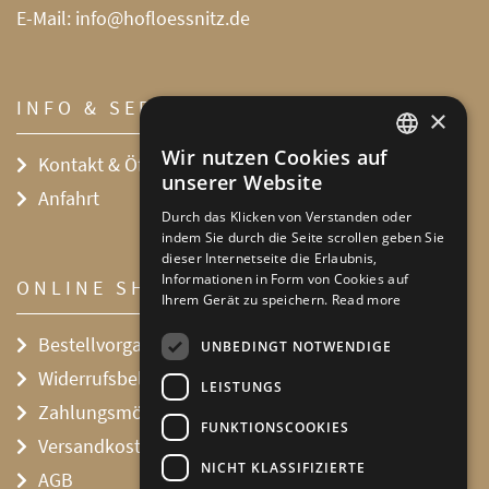
E-Mail:
info@hofloessnitz.de
INFO & SERVICE
×
Wir nutzen Cookies auf
Kontakt & Öffnungszeiten
DEFAULT LANGUAGE
unserer Website
Anfahrt
GERMAN
Durch das Klicken von Verstanden oder
indem Sie durch die Seite scrollen geben Sie
dieser Internetseite die Erlaubnis,
Informationen in Form von Cookies auf
ONLINE SHOP
Ihrem Gerät zu speichern.
Read more
Bestellvorgang
UNBEDINGT NOTWENDIGE
Widerrufsbelehrung
LEISTUNGS
Zahlungsmöglichkeiten
FUNKTIONSCOOKIES
Versandkosten
NICHT KLASSIFIZIERTE
AGB