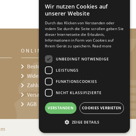
Wir nutzen Cookies auf
DEFAULT LANGUAGE
unserer Website
GERMAN
Durch das Klicken von Verstanden oder
indem Sie durch die Seite scrollen geben Sie
dieser Internetseite die Erlaubnis,
Informationen in Form von Cookies auf
Ihrem Gerät zu speichern.
Read more
ONLINE SHOP
UNBEDINGT NOTWENDIGE
Bestellvorgang
LEISTUNGS
Widerrufsbelehrung
FUNKTIONSCOOKIES
Zahlungsmöglichkeiten
NICHT KLASSIFIZIERTE
Versandkosten
AGB
VERSTANDEN
COOKIES VERBIETEN
ZEIGE DETAILS
um