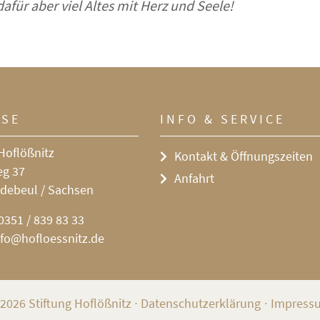
afür aber viel Altes mit Herz und Seele!
SSE
INFO & SERVICE
Hoflößnitz
Kontakt & Öffnungszeiten
eg 37
Anfahrt
debeul / Sachsen
0351 / 839 83 33
nfo@hofloessnitz.de
2026 Stiftung Hoflößnitz
∙
Datenschutzerklärung
Impress