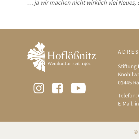
… ja wir machen nicht wirklich viel Neues, d
ADRE
Stiftung 
Knohllw
01445 Ra
Telefon:
E-Mail:
i
© 