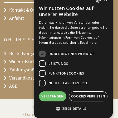
Wir nutzen Cookies auf
Kontakt & Öffnungszeiten
DEFAULT LANGUAGE
unserer Website
Anfahrt
GERMAN
Durch das Klicken von Verstanden oder
indem Sie durch die Seite scrollen geben Sie
dieser Internetseite die Erlaubnis,
Informationen in Form von Cookies auf
ONLINE SHOP
Ihrem Gerät zu speichern.
Read more
Bestellvorgang
UNBEDINGT NOTWENDIGE
Widerrufsbelehrung
LEISTUNGS
Zahlungsmöglichkeiten
FUNKTIONSCOOKIES
Versandkosten
NICHT KLASSIFIZIERTE
AGB
VERSTANDEN
COOKIES VERBIETEN
© 2026 Stiftung Hoflößnitz
ZEIGE DETAILS
∙
Datenschutzerklärung
Impressum