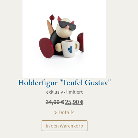
Hoblerfigur "Teufel Gustav"
exklusiv • limitiert
Ursprünglicher
Aktueller
34,00
€
25,90
€
Preis
Preis
Details
war:
ist:
In den Warenkorb
34,00 €
25,90 €.