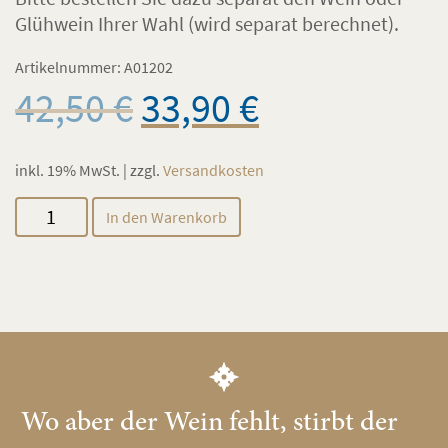
Glühwein Ihrer Wahl (wird separat berechnet).
Artikelnummer:
A01202
Ursprünglicher
Aktueller
42,50
€
33,90
€
Preis
Preis
war:
ist:
inkl. 19% MwSt. | zzgl.
42,50 €
Versandkosten
33,90 €.
Präsent
In den Warenkorb
Gustav
Menge
Wo aber der Wein fehlt, stirbt der