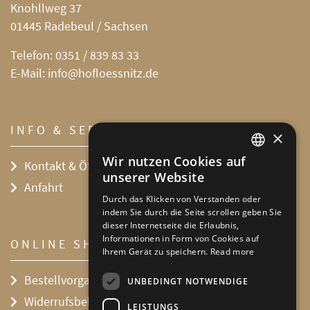
Knohllweg 37
01445 Radebeul / Sachsen
Telefon:
0351 / 839 83 33
E-Mail:
info@hofloessnitz.de
INFO & SERVICE
×
Wir nutzen Cookies auf
Kontakt & Öffnungszeiten
DEFAULT LANGUAGE
unserer Website
Anfahrt
GERMAN
Durch das Klicken von Verstanden oder
indem Sie durch die Seite scrollen geben Sie
dieser Internetseite die Erlaubnis,
Informationen in Form von Cookies auf
ONLINE SHOP
Ihrem Gerät zu speichern.
Read more
Bestellvorgang
UNBEDINGT NOTWENDIGE
Widerrufsbelehrung
LEISTUNGS