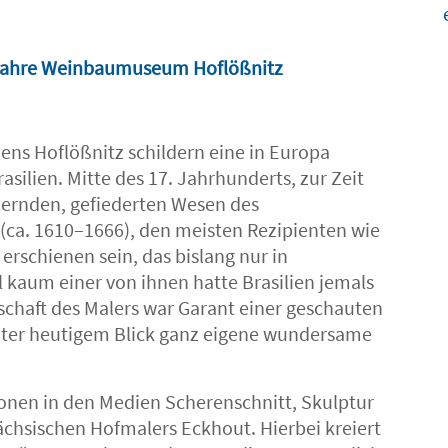
0 Jahre Weinbaumuseum Hoflößnitz
ns Hoflößnitz schildern eine in Europa
silien. Mitte des 17. Jahrhunderts, zur Zeit
llernden, gefiederten Wesen des
 (ca. 1610–1666), den meisten Rezipienten wie
erschienen sein, das bislang nur in
 kaum einer von ihnen hatte Brasilien jemals
nschaft des Malers war Garant einer geschauten
unter heutigem Blick ganz eigene wundersame
tionen in den Medien Scherenschnitt, Skulptur
ächsischen Hofmalers Eckhout. Hierbei kreiert