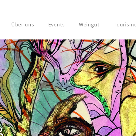
Über uns
Events
Weingut
Tourism
g